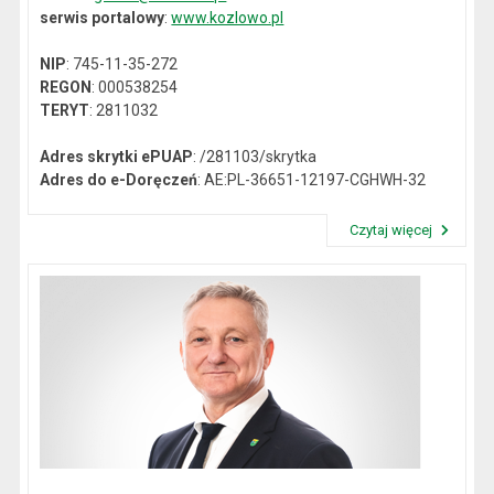
serwis portalowy
:
www.kozlowo.pl
NIP
: 745-11-35-272
REGON
: 000538254
TERYT
: 2811032
Adres skrytki ePUAP
: /281103/skrytka
Adres do e-Doręczeń
: AE:PL-36651-12197-CGHWH-32
Czytaj więcej
Przeczytaj artykuł "Dane kontaktowe"