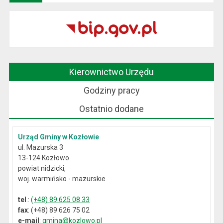
Kierownictwo Urzędu
Godziny pracy
Ostatnio dodane
Urząd Gminy w Kozłowie
ul. Mazurska 3
13-124 Kozłowo
powiat nidzicki,
woj. warmińsko - mazurskie
tel
.:
(+48) 89 625 08 33
fax
: (+48) 89 626 75 02
e-mail
:
gmina@kozlowo.pl