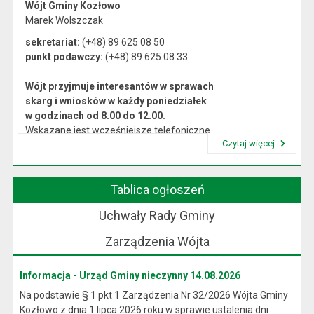
Wójt Gminy Kozłowo
Marek Wolszczak
sekretariat:
(+48) 89 625 08 50
punkt podawczy:
(+48) 89 625 08 33
Wójt przyjmuje interesantów w sprawach
skarg i wniosków w każdy poniedziałek
w godzinach od 8.00 do 12.00.
Wskazane jest wcześniejsze telefoniczne
Czytaj więcej
lub osobiste umówienie się na spotkanie.
Przeczytaj artykuł "Kierownictwo Urzędu"
Tablica ogłoszeń
Uchwały Rady Gminy
Zarządzenia Wójta
Informacja - Urząd Gminy nieczynny 14.08.2026
Na podstawie § 1 pkt 1 Zarządzenia Nr 32/2026 Wójta Gminy
Kozłowo z dnia 1 lipca 2026 roku w sprawie ustalenia dni