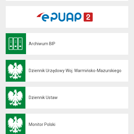
Archiwum BIP
Otwiera się w nowej karcie
Dziennik Urzędowy Woj. Warmińsko-Mazurskiego
Otwiera się w nowej karcie
Dziennik Ustaw
Otwiera się w nowej karcie
Monitor Polski
Otwiera się w nowej karcie