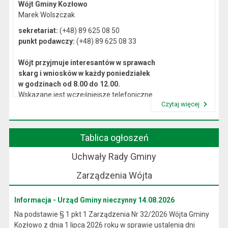
Wójt Gminy Kozłowo
Marek Wolszczak
sekretariat:
(+48) 89 625 08 50
punkt podawczy:
(+48) 89 625 08 33
Wójt przyjmuje interesantów w sprawach
skarg i wniosków w każdy poniedziałek
w godzinach od 8.00 do 12.00.
Wskazane jest wcześniejsze telefoniczne
Czytaj więcej
lub osobiste umówienie się na spotkanie.
Przeczytaj artykuł "Kierownictwo Urzędu"
Tablica ogłoszeń
Uchwały Rady Gminy
Zarządzenia Wójta
Informacja - Urząd Gminy nieczynny 14.08.2026
Na podstawie § 1 pkt 1 Zarządzenia Nr 32/2026 Wójta Gminy
Kozłowo z dnia 1 lipca 2026 roku w sprawie ustalenia dni