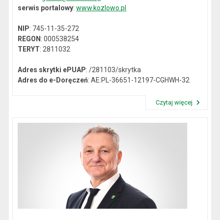
serwis portalowy
:
www.kozlowo.pl
NIP
: 745-11-35-272
REGON
: 000538254
TERYT
: 2811032
Adres skrytki ePUAP
: /281103/skrytka
Adres do e-Doręczeń
: AE:PL-36651-12197-CGHWH-32
Czytaj więcej
Przeczytaj artykuł "Dane kontaktowe"