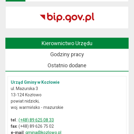
Kierownictwo Urzędu
Godziny pracy
Ostatnio dodane
Urząd Gminy w Kozłowie
ul. Mazurska 3
13-124 Kozłowo
powiat nidzicki,
woj. warmińsko - mazurskie
tel
.:
(+48) 89 625 08 33
fax
: (+48) 89 626 75 02
e-mail
:
gmina@kozlowo.pl