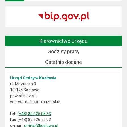
Kierownictwo Urzędu
Godziny pracy
Ostatnio dodane
Urząd Gminy w Kozłowie
ul. Mazurska 3
13-124 Kozłowo
powiat nidzicki,
woj. warmińsko - mazurskie
tel
.:
(+48) 89 625 08 33
fax
: (+48) 89 626 75 02
e-mail
:
gmina@kozlowo.pl