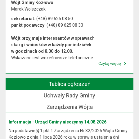
Wójt Gminy Kozłowo
Marek Wolszczak
sekretariat:
(+48) 89 625 08 50
punkt podawczy:
(+48) 89 625 08 33
Wójt przyjmuje interesantów w sprawach
skarg i wniosków w każdy poniedziałek
w godzinach od 8.00 do 12.00.
Wskazane jest wcześniejsze telefoniczne
Czytaj więcej
lub osobiste umówienie się na spotkanie.
Przeczytaj artykuł "Kierownictwo Urzędu"
Tablica ogłoszeń
Uchwały Rady Gminy
Zarządzenia Wójta
Informacja - Urząd Gminy nieczynny 14.08.2026
Na podstawie § 1 pkt 1 Zarządzenia Nr 32/2026 Wójta Gminy
Kozłowo z dnia 1 lipca 2026 roku w sprawie ustalenia dni