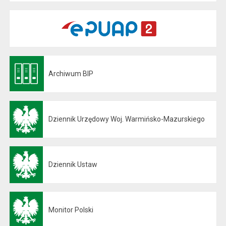
Archiwum BIP
Otwiera się w nowej karcie
Dziennik Urzędowy Woj. Warmińsko-Mazurskiego
Otwiera się w nowej karcie
Dziennik Ustaw
Otwiera się w nowej karcie
Monitor Polski
Otwiera się w nowej karcie