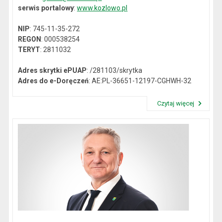
serwis portalowy
:
www.kozlowo.pl
NIP
: 745-11-35-272
REGON
: 000538254
TERYT
: 2811032
Adres skrytki ePUAP
: /281103/skrytka
Adres do e-Doręczeń
: AE:PL-36651-12197-CGHWH-32
Czytaj więcej
Przeczytaj artykuł "Dane kontaktowe"