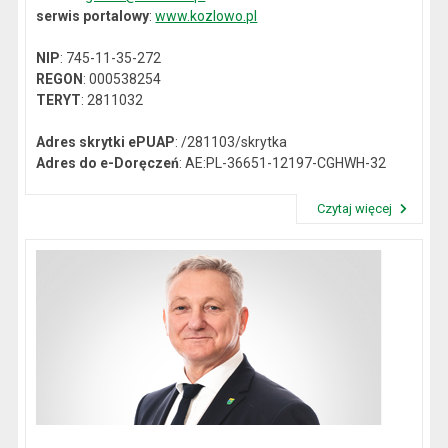
serwis portalowy
:
www.kozlowo.pl
NIP
: 745-11-35-272
REGON
: 000538254
TERYT
: 2811032
Adres skrytki ePUAP
: /281103/skrytka
Adres do e-Doręczeń
: AE:PL-36651-12197-CGHWH-32
Czytaj więcej
Przeczytaj artykuł "Dane kontaktowe"