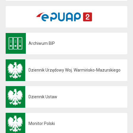
Archiwum BIP
Otwiera się w nowej karcie
Dziennik Urzędowy Woj. Warmińsko-Mazurskiego
Otwiera się w nowej karcie
Dziennik Ustaw
Otwiera się w nowej karcie
Monitor Polski
Otwiera się w nowej karcie