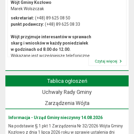
Wójt Gminy Kozłowo
Marek Wolszczak
sekretariat:
(+48) 89 625 08 50
punkt podawczy:
(+48) 89 625 08 33
Wójt przyjmuje interesantów w sprawach
skarg i wniosków w każdy poniedziałek
w godzinach od 8.00 do 12.00.
Wskazane jest wcześniejsze telefoniczne
Czytaj więcej
lub osobiste umówienie się na spotkanie.
Przeczytaj artykuł "Kierownictwo Urzędu"
Tablica ogłoszeń
Uchwały Rady Gminy
Zarządzenia Wójta
Informacja - Urząd Gminy nieczynny 14.08.2026
Na podstawie § 1 pkt 1 Zarządzenia Nr 32/2026 Wójta Gminy
Kozłowo z dnia 1 lipca 2026 roku w sprawie ustalenia dni