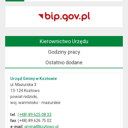
Kierownictwo Urzędu
Godziny pracy
Ostatnio dodane
Urząd Gminy w Kozłowie
ul. Mazurska 3
13-124 Kozłowo
powiat nidzicki,
woj. warmińsko - mazurskie
tel
.:
(+48) 89 625 08 33
fax
: (+48) 89 626 75 02
e-mail
:
gmina@kozlowo.pl