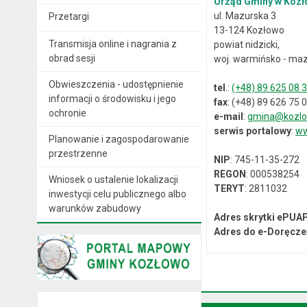
Urząd Gminy w Kozł
ul. Mazurska 3
Przetargi
13-124 Kozłowo
Transmisja online i nagrania z
powiat nidzicki,
obrad sesji
woj. warmińsko - maz
Obwieszczenia - udostępnienie
tel
.:
(+48) 89 625 08 
informacji o środowisku i jego
fax
: (+48) 89 626 75 
ochronie
e-mail
:
gmina@kozlo
serwis portalowy
:
ww
Planowanie i zagospodarowanie
przestrzenne
NIP
: 745-11-35-272
REGON
: 000538254
Wniosek o ustalenie lokalizacji
TERYT
: 2811032
inwestycji celu publicznego albo
warunków zabudowy
Adres skrytki ePUA
Adres do e-Doręcze