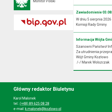
Monitor Polski
Otwiera się w nowej karcie
Zawiadomienie 03.08.
W dniu 5 sierpnia 2026
Komisji Rady Gminy.
Informacja Wójta Gm
Szanowni Państwo! Info
Za utrudnienia przep
Wójt Gminy Kozłowo
/-/ Marek Wolszczak
Główny redaktor Biuletynu
Karol Malonek
tel.:
(+48) 89 625 08 28
e-mail:
k.malonek@kozlowo.pl