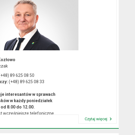
Kozłowo
czak
+48) 89 625 08 50
czy:
(+48) 89 625 08 33
je interesantów w sprawach
sków w każdy poniedziałek
od 8.00 do 12.00.
t wcześniejsze telefoniczne
Czytaj więcej
umówienie się na spotkanie.
Przeczytaj artykuł "Kierownictwo Urzędu"