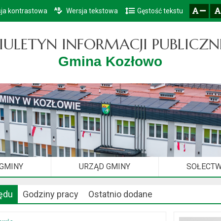
ja kontrastowa
Wersja tekstowa
Gęstość tekstu
Przejdź do głównego menu
Przejdź do mapy serwisu
Przejdź do treści
zresetuj
zmniejsz czcionkę
IULETYN INFORMACJI PUBLICZN
Gmina Kozłowo
 GMINY
URZĄD GMINY
SOŁECT
ędu
Godziny pracy
Ostatnio dodane