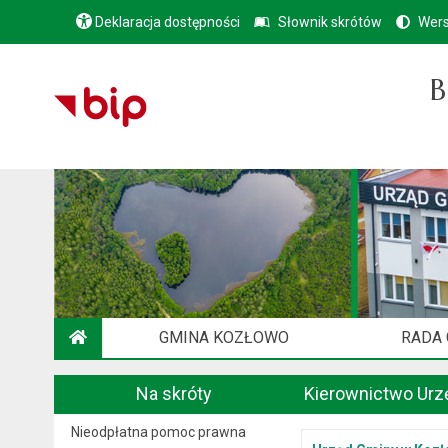
Deklaracja dostępności
Słownik skrótów
Wers
B
GMINA KOZŁOWO
RADA
STRONA GŁÓWNA
Na skróty
Kierownictwo Urz
Nieodpłatna pomoc prawna