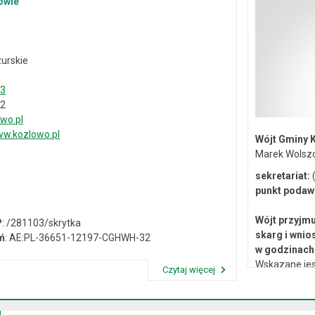
owie
urskie
33
02
wo.pl
w.kozlowo.pl
Wójt Gminy 
Marek Wolsz
sekretariat:
(
punkt podaw
Wójt przyjmu
P
: /281103/skrytka
skarg i wnio
ń
: AE:PL-36651-12197-CGHWH-32
w godzinach 
Wskazane jes
Czytaj więcej
lub osobiste 
Przeczytaj artykuł "Dane kontaktowe"