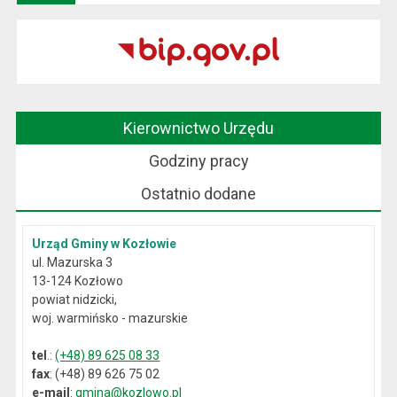
Kierownictwo Urzędu
Godziny pracy
Ostatnio dodane
Urząd Gminy w Kozłowie
ul. Mazurska 3
13-124 Kozłowo
powiat nidzicki,
woj. warmińsko - mazurskie
tel
.:
(+48) 89 625 08 33
fax
: (+48) 89 626 75 02
e-mail
:
gmina@kozlowo.pl