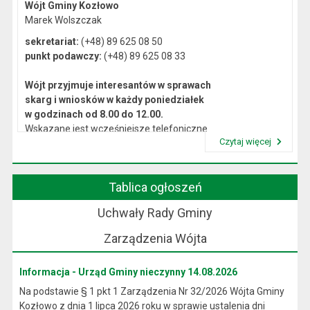
Wójt Gminy Kozłowo
Marek Wolszczak
sekretariat:
(+48) 89 625 08 50
punkt podawczy:
(+48) 89 625 08 33
Wójt przyjmuje interesantów w sprawach
skarg i wniosków w każdy poniedziałek
w godzinach od 8.00 do 12.00.
Wskazane jest wcześniejsze telefoniczne
Czytaj więcej
lub osobiste umówienie się na spotkanie.
Przeczytaj artykuł "Kierownictwo Urzędu"
Tablica ogłoszeń
Uchwały Rady Gminy
Zarządzenia Wójta
Informacja - Urząd Gminy nieczynny 14.08.2026
Na podstawie § 1 pkt 1 Zarządzenia Nr 32/2026 Wójta Gminy
Kozłowo z dnia 1 lipca 2026 roku w sprawie ustalenia dni