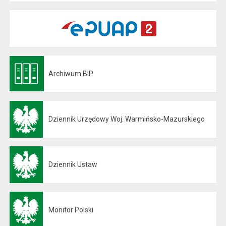
Archiwum BIP
Otwiera się w nowej karcie
Dziennik Urzędowy Woj. Warmińsko-Mazurskiego
Otwiera się w nowej karcie
Dziennik Ustaw
Otwiera się w nowej karcie
Monitor Polski
Otwiera się w nowej karcie