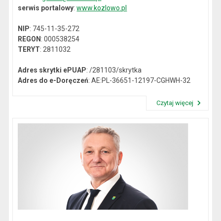
serwis portalowy
:
www.kozlowo.pl
NIP
: 745-11-35-272
REGON
: 000538254
TERYT
: 2811032
Adres skrytki ePUAP
: /281103/skrytka
Adres do e-Doręczeń
: AE:PL-36651-12197-CGHWH-32
Czytaj więcej
Przeczytaj artykuł "Dane kontaktowe"