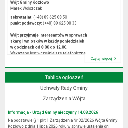
Wójt Gminy Kozłowo
Marek Wolszczak
sekretariat:
(+48) 89 625 08 50
punkt podawczy:
(+48) 89 625 08 33
Wójt przyjmuje interesantów w sprawach
skarg i wniosków w każdy poniedziałek
w godzinach od 8.00 do 12.00.
Wskazane jest wcześniejsze telefoniczne
Czytaj więcej
lub osobiste umówienie się na spotkanie.
Przeczytaj artykuł "Kierownictwo Urzędu"
Tablica ogłoszeń
Uchwały Rady Gminy
Zarządzenia Wójta
Informacja - Urząd Gminy nieczynny 14.08.2026
Na podstawie § 1 pkt 1 Zarządzenia Nr 32/2026 Wójta Gminy
Kozłowo z dnia 1 lipca 2026 roku w sprawie ustalenia dni