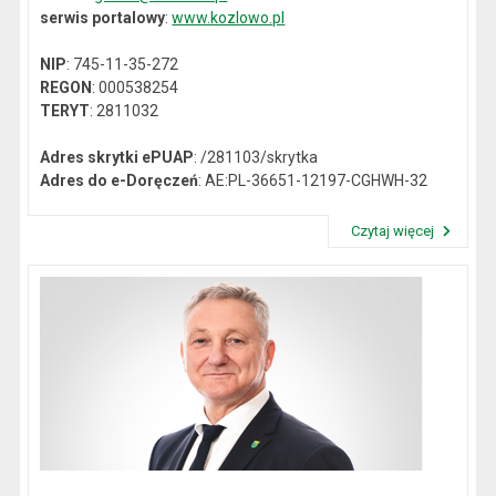
serwis portalowy
:
www.kozlowo.pl
NIP
: 745-11-35-272
REGON
: 000538254
TERYT
: 2811032
Adres skrytki ePUAP
: /281103/skrytka
Adres do e-Doręczeń
: AE:PL-36651-12197-CGHWH-32
Czytaj więcej
Przeczytaj artykuł "Dane kontaktowe"