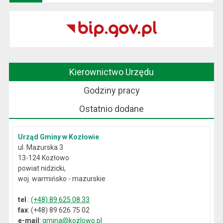
Kierownictwo Urzędu
Godziny pracy
Ostatnio dodane
Urząd Gminy w Kozłowie
ul. Mazurska 3
13-124 Kozłowo
powiat nidzicki,
woj. warmińsko - mazurskie
tel
.:
(+48) 89 625 08 33
fax
: (+48) 89 626 75 02
e-mail
:
gmina@kozlowo.pl