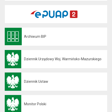
Archiwum BIP
Otwiera się w nowej karcie
Dziennik Urzędowy Woj. Warmińsko-Mazurskiego
Otwiera się w nowej karcie
Dziennik Ustaw
Otwiera się w nowej karcie
Monitor Polski
Otwiera się w nowej karcie