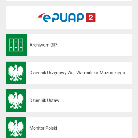
Archiwum BIP
Otwiera się w nowej karcie
Dziennik Urzędowy Woj. Warmińsko-Mazurskiego
Otwiera się w nowej karcie
Dziennik Ustaw
Otwiera się w nowej karcie
Monitor Polski
Otwiera się w nowej karcie