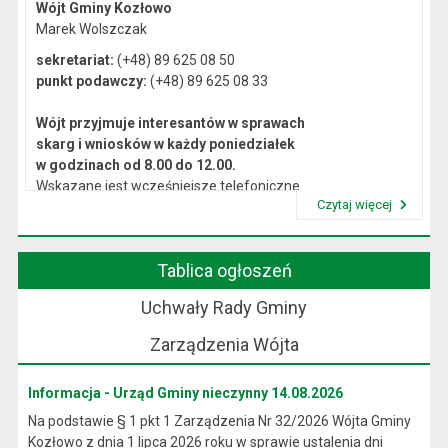
Wójt Gminy Kozłowo
Marek Wolszczak
sekretariat:
(+48) 89 625 08 50
punkt podawczy:
(+48) 89 625 08 33
Wójt przyjmuje interesantów w sprawach
skarg i wniosków w każdy poniedziałek
w godzinach od 8.00 do 12.00.
Wskazane jest wcześniejsze telefoniczne
Czytaj więcej
lub osobiste umówienie się na spotkanie.
Przeczytaj artykuł "Kierownictwo Urzędu"
Tablica ogłoszeń
Uchwały Rady Gminy
Zarządzenia Wójta
Informacja - Urząd Gminy nieczynny 14.08.2026
Na podstawie § 1 pkt 1 Zarządzenia Nr 32/2026 Wójta Gminy
Kozłowo z dnia 1 lipca 2026 roku w sprawie ustalenia dni