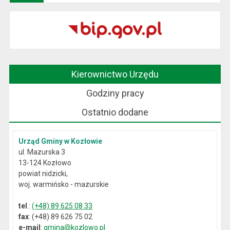
Kierownictwo Urzędu
Godziny pracy
Ostatnio dodane
Urząd Gminy w Kozłowie
ul. Mazurska 3
13-124 Kozłowo
powiat nidzicki,
woj. warmińsko - mazurskie
tel
.:
(+48) 89 625 08 33
fax
: (+48) 89 626 75 02
e-mail
:
gmina@kozlowo.pl