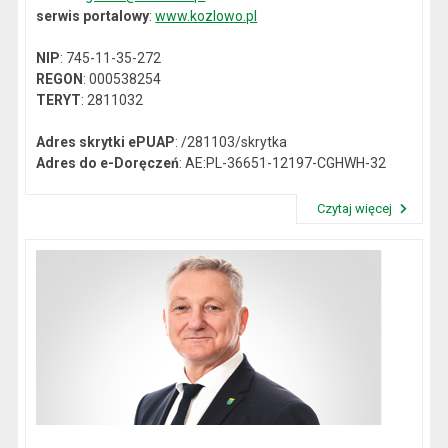
serwis portalowy
:
www.kozlowo.pl
NIP
: 745-11-35-272
REGON
: 000538254
TERYT
: 2811032
Adres skrytki ePUAP
: /281103/skrytka
Adres do e-Doręczeń
: AE:PL-36651-12197-CGHWH-32
Czytaj więcej
Przeczytaj artykuł "Dane kontaktowe"