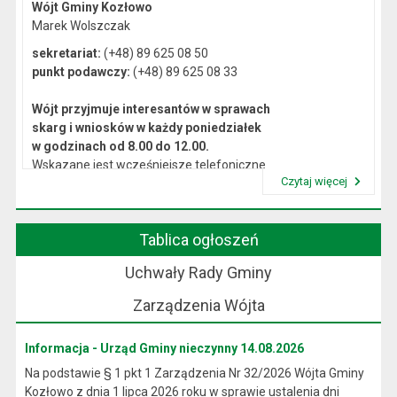
Wójt Gminy Kozłowo
Marek Wolszczak
sekretariat:
(+48) 89 625 08 50
punkt podawczy:
(+48) 89 625 08 33
Wójt przyjmuje interesantów w sprawach
skarg i wniosków w każdy poniedziałek
w godzinach od 8.00 do 12.00.
Wskazane jest wcześniejsze telefoniczne
Czytaj więcej
lub osobiste umówienie się na spotkanie.
Przeczytaj artykuł "Kierownictwo Urzędu"
Tablica ogłoszeń
Uchwały Rady Gminy
Zarządzenia Wójta
Informacja - Urząd Gminy nieczynny 14.08.2026
Na podstawie § 1 pkt 1 Zarządzenia Nr 32/2026 Wójta Gminy
Kozłowo z dnia 1 lipca 2026 roku w sprawie ustalenia dni