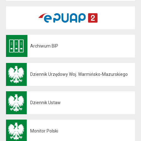
Archiwum BIP
Otwiera się w nowej karcie
Dziennik Urzędowy Woj. Warmińsko-Mazurskiego
Otwiera się w nowej karcie
Dziennik Ustaw
Otwiera się w nowej karcie
Monitor Polski
Otwiera się w nowej karcie