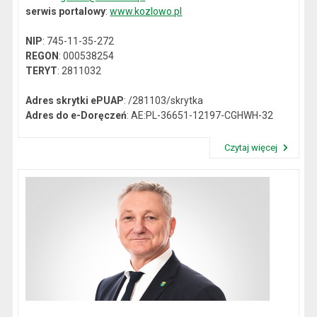
serwis portalowy
:
www.kozlowo.pl
NIP
: 745-11-35-272
REGON
: 000538254
TERYT
: 2811032
Adres skrytki ePUAP
: /281103/skrytka
Adres do e-Doręczeń
: AE:PL-36651-12197-CGHWH-32
Czytaj więcej
Przeczytaj artykuł "Dane kontaktowe"