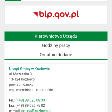
Kierownictwo Urzędu
Godziny pracy
Ostatnio dodane
Urząd Gminy w Kozłowie
ul. Mazurska 3
13-124 Kozłowo
powiat nidzicki,
woj. warmińsko - mazurskie
tel
.:
(+48) 89 625 08 33
fax
: (+48) 89 626 75 02
e-mail
:
gmina@kozlowo.pl