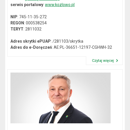
serwis portalowy
:
www.kozlowo.pl
NIP
: 745-11-35-272
REGON
: 000538254
TERYT
: 2811032
Adres skrytki ePUAP
: /281103/skrytka
Adres do e-Doręczeń
: AE:PL-36651-12197-CGHWH-32
Czytaj więcej
Przeczytaj artykuł "Dane kontaktowe"