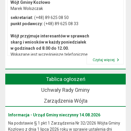
Wójt Gminy Kozłowo
Marek Wolszczak
sekretariat:
(+48) 89 625 08 50
punkt podawczy:
(+48) 89 625 08 33
Wójt przyjmuje interesantów w sprawach
skarg i wniosków w każdy poniedziałek
w godzinach od 8.00 do 12.00.
Wskazane jest wcześniejsze telefoniczne
Czytaj więcej
lub osobiste umówienie się na spotkanie.
Przeczytaj artykuł "Kierownictwo Urzędu"
Tablica ogłoszeń
Uchwały Rady Gminy
Zarządzenia Wójta
Informacja - Urząd Gminy nieczynny 14.08.2026
Na podstawie § 1 pkt 1 Zarządzenia Nr 32/2026 Wójta Gminy
Kozłowo z dnia 1 lipca 2026 roku w sprawie ustalenia dni