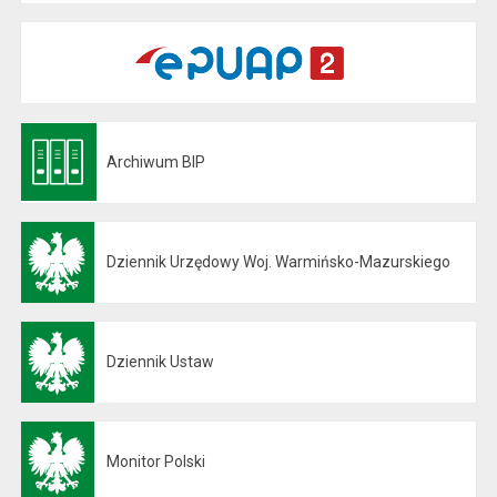
Archiwum BIP
Otwiera się w nowej karcie
Dziennik Urzędowy Woj. Warmińsko-Mazurskiego
Otwiera się w nowej karcie
Dziennik Ustaw
Otwiera się w nowej karcie
Monitor Polski
Otwiera się w nowej karcie