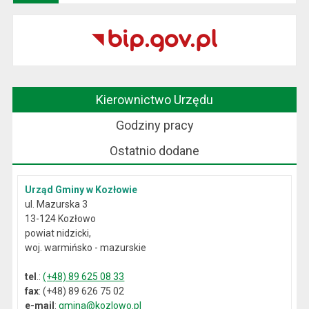
Kierownictwo Urzędu
Godziny pracy
Ostatnio dodane
Urząd Gminy w Kozłowie
ul. Mazurska 3
13-124 Kozłowo
powiat nidzicki,
woj. warmińsko - mazurskie
tel
.:
(+48) 89 625 08 33
fax
: (+48) 89 626 75 02
e-mail
:
gmina@kozlowo.pl