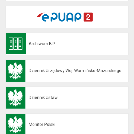
Archiwum BIP
Otwiera się w nowej karcie
Dziennik Urzędowy Woj. Warmińsko-Mazurskiego
Otwiera się w nowej karcie
Dziennik Ustaw
Otwiera się w nowej karcie
Monitor Polski
Otwiera się w nowej karcie