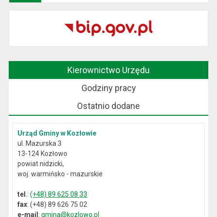
Kierownictwo Urzędu
Godziny pracy
Ostatnio dodane
Urząd Gminy w Kozłowie
ul. Mazurska 3
13-124 Kozłowo
powiat nidzicki,
woj. warmińsko - mazurskie
tel
.:
(+48) 89 625 08 33
fax
: (+48) 89 626 75 02
e-mail
:
gmina@kozlowo.pl