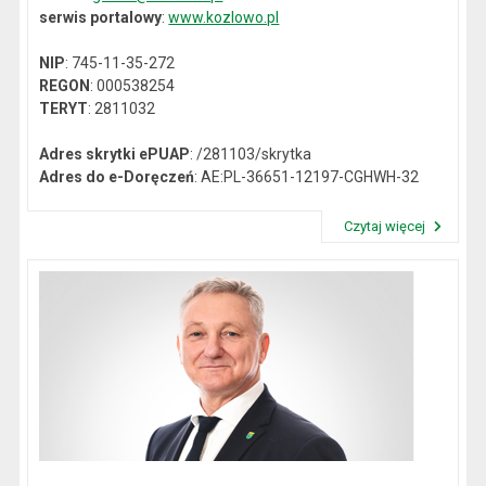
serwis portalowy
:
www.kozlowo.pl
NIP
: 745-11-35-272
REGON
: 000538254
TERYT
: 2811032
Adres skrytki ePUAP
: /281103/skrytka
Adres do e-Doręczeń
: AE:PL-36651-12197-CGHWH-32
Czytaj więcej
Przeczytaj artykuł "Dane kontaktowe"