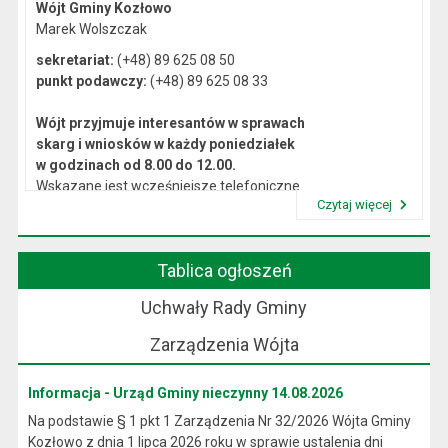
Wójt Gminy Kozłowo
Marek Wolszczak
sekretariat:
(+48) 89 625 08 50
punkt podawczy:
(+48) 89 625 08 33
Wójt przyjmuje interesantów w sprawach
skarg i wniosków w każdy poniedziałek
w godzinach od 8.00 do 12.00.
Wskazane jest wcześniejsze telefoniczne
Czytaj więcej
lub osobiste umówienie się na spotkanie.
Przeczytaj artykuł "Kierownictwo Urzędu"
Tablica ogłoszeń
Uchwały Rady Gminy
Zarządzenia Wójta
Informacja - Urząd Gminy nieczynny 14.08.2026
Na podstawie § 1 pkt 1 Zarządzenia Nr 32/2026 Wójta Gminy
Kozłowo z dnia 1 lipca 2026 roku w sprawie ustalenia dni