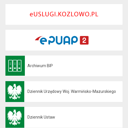
Archiwum BIP
Otwiera się w nowej karcie
Dziennik Urzędowy Woj. Warmińsko-Mazurskiego
Otwiera się w nowej karcie
Dziennik Ustaw
Otwiera się w nowej karcie