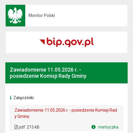
Monitor Polski
Otwiera się w nowej karcie
Zawiadomienie 11.05.2026 r. -
posiedzenie Komisji Rady Gminy
Załączniki:
Zawiadomienie 11.05.2026 r. - posiedzenie Komisji Rad
y Gminy
. Plik w formacie: pdf
. Rozmiar pliku: 215 kB
. Otwiera się w nowej karcie.
pdf
215 kB
metryczka
Plik w formacie